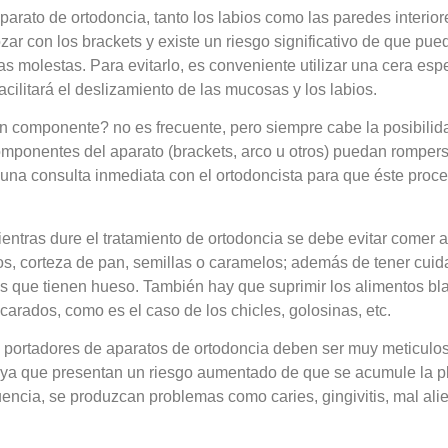
aparato de ortodoncia, tanto los labios como las paredes interior
rozar con los brackets y existe un riesgo significativo de que pu
as molestas. Para evitarlo, es conveniente utilizar una cera esp
acilitará el deslizamiento de las mucosas y los labios.
n componente? no es frecuente, pero siempre cabe la posibilid
omponentes del aparato (brackets, arco u otros) puedan rompers
 una consulta inmediata con el ortodoncista para que éste proc
entras dure el tratamiento de ortodoncia se debe evitar comer 
os, corteza de pan, semillas o caramelos; además de tener cuid
zas que tienen hueso. También hay que suprimir los alimentos bl
arados, como es el caso de los chicles, golosinas, etc.
s portadores de aparatos de ortodoncia deben ser muy meticulo
, ya que presentan un riesgo aumentado de que se acumule la p
ncia, se produzcan problemas como caries, gingivitis, mal alien