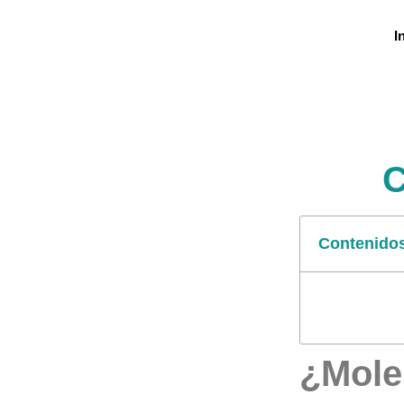
I
C
Contenido
¿Moles