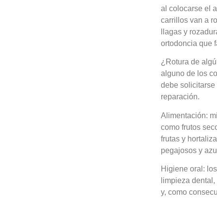
al colocarse el 
carrillos van a 
llagas y rozadur
ortodoncia que f
¿Rotura de algú
alguno de los c
debe solicitarse
reparación.
Alimentación: mi
como frutos sec
frutas y hortali
pegajosos y azuc
Higiene oral: lo
limpieza dental
y, como consecue