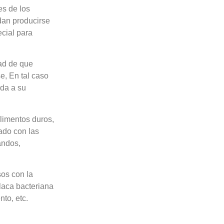
es de los
edan producirse
ecial para
ad de que
e, En tal caso
eda a su
alimentos duros,
ado con las
andos,
sos con la
laca bacteriana
to, etc.