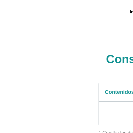
I
Cons
Contenido
1.Cepillar los d