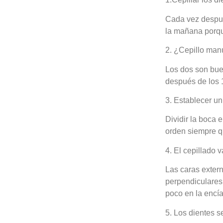
Cada vez después
la mañana porqu
2. ¿Cepillo manu
Los dos son buen
después de los 
3. Establecer un
Dividir la boca e
orden siempre q
4. El cepillado 
Las caras exter
perpendiculares,
poco en la encía
5. Los dientes s