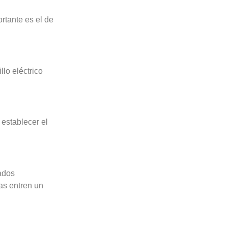
rtante es el de
lo eléctrico
 establecer el
ados
as entren un