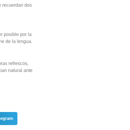
 y recuerdan dos
r posible por la
ene de la lengua.
ras refrescos,
pan natural ante
legram