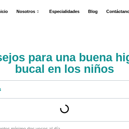
nicio
Nosotros
Especialidades
Blog
Contáctan
ejos para una buena hi
bucal en los niños
s
ientes mínimo dos veces al día.