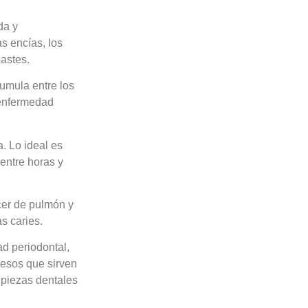
da y
s encías, los
pastes.
cumula entre los
 enfermedad
. Lo ideal es
 entre horas y
cer de pulmón y
s caries.
d periodontal,
huesos que sirven
 piezas dentales