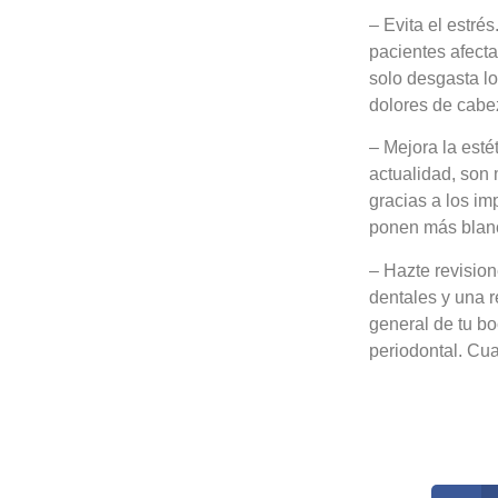
– Evita el estré
pacientes afecta
solo desgasta l
dolores de cabe
– Mejora la esté
actualidad, son
gracias a los imp
ponen más blanc
– Hazte revision
dentales y una r
general de tu b
periodontal. Cua