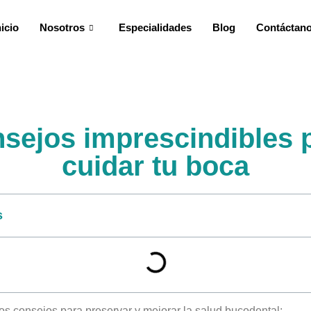
nicio
Nosotros
Especialidades
Blog
Contáctan
sejos imprescindibles 
cuidar tu boca
s
os consejos para preservar y mejorar la salud bucodental: