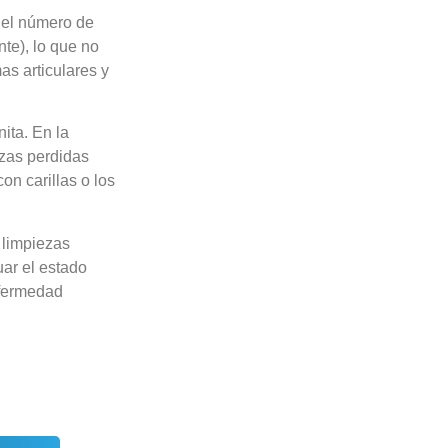
a el número de
nte), lo que no
s articulares y
ita. En la
ezas perdidas
on carillas o los
 limpiezas
uar el estado
nfermedad