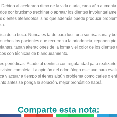
s. Debido al acelerado ritmo de la vida diaria, cada año aument
dos por bruxismo (rechinar o apretar los dientes involuntariame
os dientes afeándolos, sino que además puede producir problema
za.
tica de tu boca. Nunca es tarde para lucir una sonrisa sana y bon
 muchos los pacientes que recurren a la ortodoncia, reponen pi
lantes, tapan alteraciones de la forma y el color de los dientes c
os con técnicas de blanqueamiento.
es periódicas. Acude al dentista con regularidad para realizarte
evisión completa. La opinión del odontólogo es clave para eval
oca y actuar a tiempo si tienes algún problema como caries o e
nto antes se ponga la solución, mejor pronóstico habrá.
Comparte esta nota: