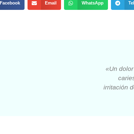
Facebook
Email
WhatsApp
Te
«Un dolor
carie
irritación