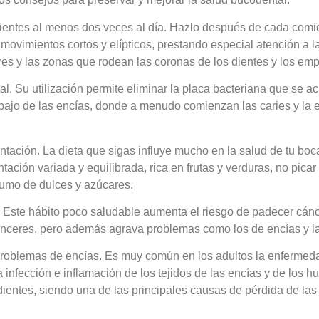
 dientes al menos dos veces al día. Hazlo después de cada comi
movimientos cortos y elípticos, prestando especial atención a la
res y las zonas que rodean las coronas de los dientes y los em
l. Su utilización permite eliminar la placa bacteriana que se a
ebajo de las encías, donde a menudo comienzan las caries y la
ntación. La dieta que sigas influye mucho en la salud de tu boca
ntación variada y equilibrada, rica en frutas y verduras, no picar
umo de dulces y azúcares.
. Este hábito poco saludable aumenta el riesgo de padecer cán
cánceres, pero además agrava problemas como los de encías y la
roblemas de encías. Es muy común en los adultos la enfermeda
a infección e inflamación de los tejidos de las encías y de los 
dientes, siendo una de las principales causas de pérdida de las